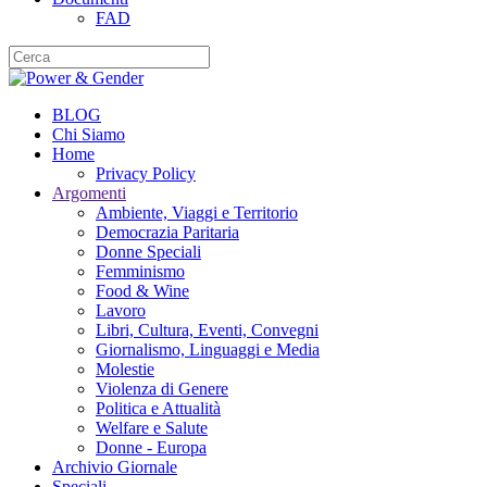
FAD
BLOG
Chi Siamo
Home
Privacy Policy
Argomenti
Ambiente, Viaggi e Territorio
Democrazia Paritaria
Donne Speciali
Femminismo
Food & Wine
Lavoro
Libri, Cultura, Eventi, Convegni
Giornalismo, Linguaggi e Media
Molestie
Violenza di Genere
Politica e Attualità
Welfare e Salute
Donne - Europa
Archivio Giornale
Speciali