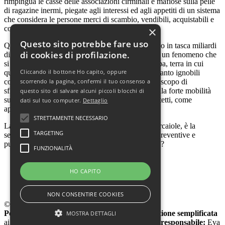
rimpingua le casse delle associazioni cirminali e mafiose sulla pelle
di ragazine inermi, piegate agli interessi ed agli appetiti di un sistema
che considera le persone merci di scambio, vendibili, acquistabili e
contrabbandabili.
×
Questo sito potrebbe fare uso
Queste bande di inqualificabili criminali si mettono in tasca miliardi
di cookies di profilazione.
di dollari, "spesso reinvestiti in armi e droga" con un fenomeno che
si fa registrare comunque in crescita in tutta Europa, terra in cui
Cliccando il bottone Ho capito, oppure
questi ignobili mercanti trovano sempre più altrettanto ignobili
compratori. "Molte delle minori vittime di tratta a scopo di
scorrendo la pagina, confermi il tuo consenso a
sfruttamento sessuale restano invisibili a causa della forte mobilità
questo sito di salvare alcuni piccoli blocchi di
sul territorio" o perchè spostate luoghi chiusi, protetti, come
dati sul tuo computer.
Dettaglio
appartamenti, centri massaggi, locali notturni.
STRETTAMENTE NECESSARIO
La domanda urgente da porsi, senza tentazioni forcaiole, è la
TARGETING
seguente: quando finalmente adotteremo misure preventive e
punitive (per i trafficanti) degne di un paese civile?
FUNZIONALITÀ
Visite: 3991
HO CAPITO
Indietro
Avanti
NON CONSENTIRE COOKIES
© 2020 www.power-gender.org
Power&Gender
Testata giornalistica online
Gestione semplificata
MOSTRA DETTAGLI
ai sensi del'Art. 3bis, Legge 103/2012
Direttrice responsabile:
Eva