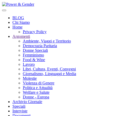
BLOG
Chi Siamo
Home
Privacy Policy
Argomenti
Ambiente, Viaggi e Territorio
Democrazia Paritaria
Donne Speciali
Femminismo
Food & Wine
Lavoro
Libri, Cultura, Eventi, Convegni
Giornalismo, Linguaggi e Media
Molestie
Violenza di Genere
Politica e Attualità
Welfare e Salute
Donne - Europa
Archivio Giornale
Speciali
Interviste
Documenti