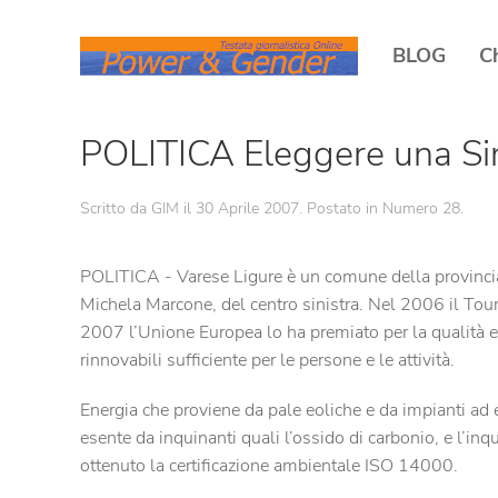
BLOG
C
POLITICA Eleggere una Sin
Scritto da GIM il
30 Aprile 2007
. Postato in
Numero 28
.
POLITICA - Varese Ligure è un comune della provincia 
Michela Marcone, del centro sinistra. Nel 2006 il Touri
2007 l’Unione Europea lo ha premiato per la qualità e
rinnovabili sufficiente per le persone e le attività.
Energia che proviene da pale eoliche e da impianti ad en
esente da inquinanti quali l’ossido di carbonio, e l’i
ottenuto la certificazione ambientale ISO 14000.