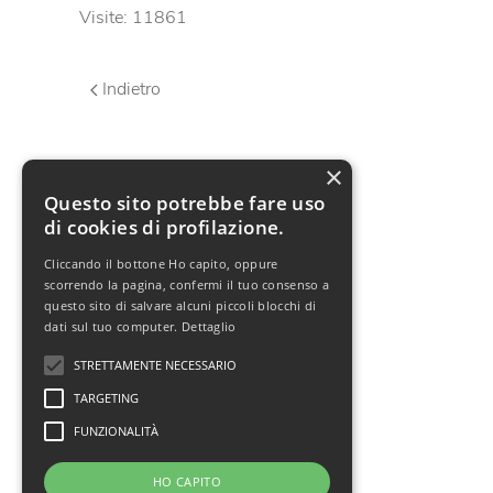
Visite: 11861
Indietro
×
Questo sito potrebbe fare uso
di cookies di profilazione.
Cliccando il bottone Ho capito, oppure
scorrendo la pagina, confermi il tuo consenso a
questo sito di salvare alcuni piccoli blocchi di
dati sul tuo computer.
Dettaglio
STRETTAMENTE NECESSARIO
TARGETING
FUNZIONALITÀ
HO CAPITO