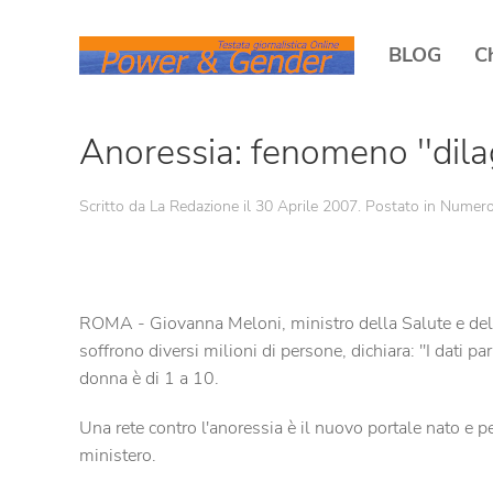
BLOG
C
Anoressia: fenomeno ''dila
Scritto da La Redazione il
30 Aprile 2007
. Postato in
Numero
ROMA - Giovanna Meloni, ministro della Salute e della
soffrono diversi milioni di persone, dichiara: ''I dati
donna è di 1 a 10.
Una rete contro l'anoressia è il nuovo portale nato e p
ministero.