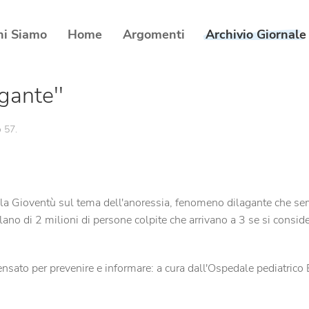
hi Siamo
Home
Argomenti
Archivio Giornale
gante''
 57
.
 Gioventù sul tema dell'anoressia, fenomeno dilagante che sempre
 parlano di 2 milioni di persone colpite che arrivano a 3 se si con
ensato per prevenire e informare: a cura dall'Ospedale pediatrico