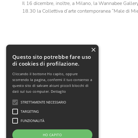
Il 16 dicembre, inoltre, a Milano, la Wannabee Gallery
18.30 la Collettiva d’arte contemporanea “Male di Miel
×
Questo sito potrebbe fare uso
di cookies di profilazione.
Cliccando il bottone Ho capito, oppure
Visite: 4813
scorrendo la pagina, confermi il tuo consenso a
questo sito di salvare alcuni piccoli blocchi di
dati sul tuo computer.
Dettaglio
Indietro
STRETTAMENTE NECESSARIO
TARGETING
FUNZIONALITÀ
HO CAPITO