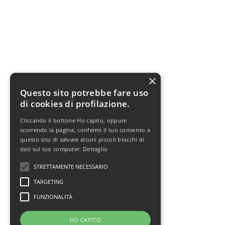
×
Questo sito potrebbe fare uso
di cookies di profilazione.
Cliccando il bottone Ho capito, oppure
scorrendo la pagina, confermi il tuo consenso a
questo sito di salvare alcuni piccoli blocchi di
dati sul tuo computer.
Dettaglio
STRETTAMENTE NECESSARIO
TARGETING
FUNZIONALITÀ
HO CAPITO